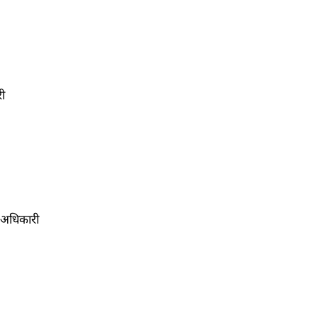
री
क अधिकारी